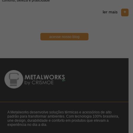
conforto, beleza e praticidade
e
+
ler mais
acesse nosso blog
A Metalworks desenvolve soluções térmicas e acessórios de alto
padrão para transformar ambientes. Com tecnologia 100% brasileira,
une design, durabilidade e conforto em produtos que elevam a
experiência no dia a dia.