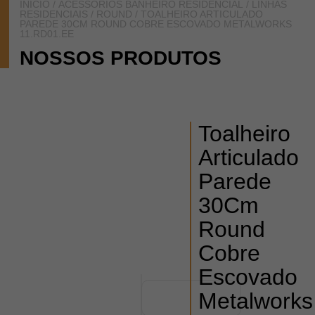
INÍCIO
/
ACESSÓRIOS BANHEIRO RESIDENCIAL
/
LINHAS
RESIDENCIAIS
/
ROUND
/ TOALHEIRO ARTICULADO
PAREDE 30CM ROUND COBRE ESCOVADO METALWORKS
11.RD01.EE
NOSSOS PRODUTOS
Toalheiro
Articulado
Parede
30Cm
Round
Cobre
Escovado
Metalworks