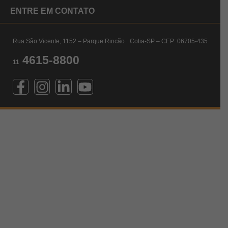
ENTRE EM CONTATO
Rua São Vicente, 1152 – Parque Rincão Cotia-SP – CEP: 06705-435
4615-8800
11