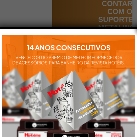
CONTAR
COM O
SUPORTE
METALWO
Aqui você
encontra tudo
para a
instalação e
utilização de
nossos
produtos:
manuais,
vídeos,
catálogos e
tudo mais que
precisa.
VEJA