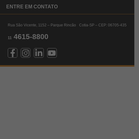
ENTRE EM CONTATO
Rua São Vicente, 1152 – Parque Rincão Cotia-SP – CEP: 06705-435
4615-8800
11