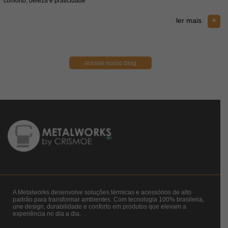
conforto, beleza e praticidade
e
+
ler mais
acesse nosso blog
A Metalworks desenvolve soluções térmicas e acessórios de alto
padrão para transformar ambientes. Com tecnologia 100% brasileira,
une design, durabilidade e conforto em produtos que elevam a
experiência no dia a dia.