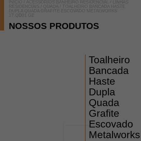
INÍCIO
/
ACESSÓRIOS BANHEIRO RESIDENCIAL
/
LINHAS
RESIDENCIAIS
/
QUADA
/ TOALHEIRO BANCADA HASTE
DUPLA QUADA GRAFITE ESCOVADO METALWORKS
17.QD01.GE
NOSSOS PRODUTOS
Toalheiro
Bancada
Haste
Dupla
Quada
Grafite
Escovado
Metalworks