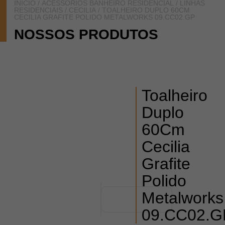
INÍCIO
/
ACESSÓRIOS BANHEIRO RESIDENCIAL
/
LINHAS
RESIDENCIAIS
/
CECILIA
/ TOALHEIRO DUPLO 60CM
CECILIA GRAFITE POLIDO METALWORKS 09.CC02.GP
NOSSOS PRODUTOS
Toalheiro
Duplo
60Cm
Cecilia
Grafite
Polido
Metalworks
09.CC02.G