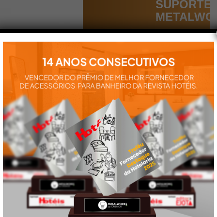
SUPORTE
METALWO
Aqui você
encontra tudo
para a
instalação e
utilização de
nossos
produtos:
manuais,
vídeos,
catálogos e
tudo mais que
precisa.
VEJA
TAMBÉM