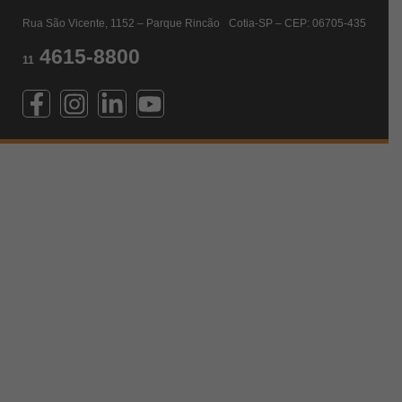
Rua São Vicente, 1152 – Parque Rincão Cotia-SP – CEP: 06705-435
4615-8800
11