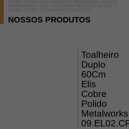
INÍCIO
/
ACESSÓRIOS BANHEIRO RESIDENCIAL
/
LINHAS
RESIDENCIAIS
/
ELIS
/ TOALHEIRO DUPLO 60CM ELIS
COBRE POLIDO METALWORKS 09.EL02.CP
NOSSOS PRODUTOS
Toalheiro
Duplo
60Cm
Elis
Cobre
Polido
Metalworks
09.EL02.C