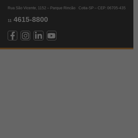
Rua São Vicente, 1152 – Parque Rincão Cotia-SP – CEP: 06705-435
4615-8800
11