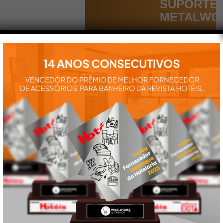
SUPORTE
METALWO
Aqui você
encontra tudo
para a
instalação e
utilização de
nossos
produtos:
manuais,
vídeos,
catálogos e
tudo mais que
precisa.
VEJA
TAMBÉM