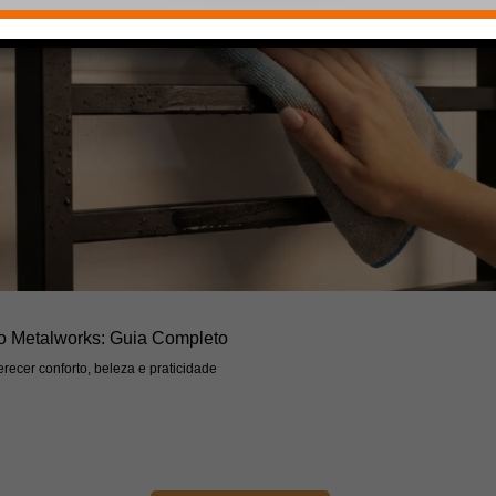
o Metalworks: Guia Completo
recer conforto, beleza e praticidade