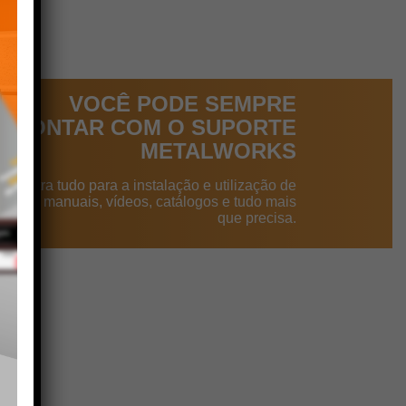
VOCÊ PODE SEMPRE
CONTAR COM O SUPORTE
METALWORKS
ncontra tudo para a instalação e utilização de
dutos: manuais, vídeos, catálogos e tudo mais
que precisa.