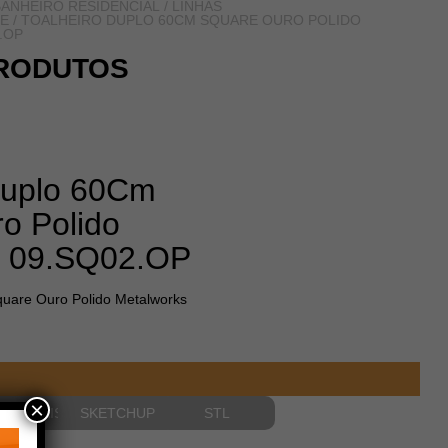
ANHEIRO RESIDENCIAL
/
LINHAS
E
/ TOALHEIRO DUPLO 60CM SQUARE OURO POLIDO
.OP
RODUTOS
Duplo 60Cm
o Polido
s 09.SQ02.OP
quare Ouro Polido Metalworks
×
NSIONAIS
SKETCHUP
STL