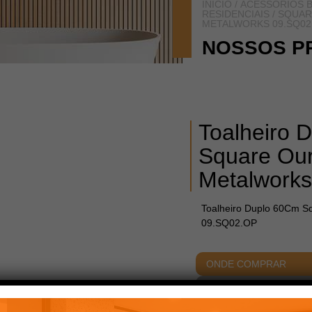
INÍCIO
/
ACESSÓRIOS B
RESIDENCIAIS
/
SQUAR
METALWORKS 09.SQ02
NOSSOS P
Toalheiro 
Square Our
Metalwork
Toalheiro Duplo 60Cm S
09.SQ02.OP
ONDE COMPRAR
ACABAMENTOS
DIME