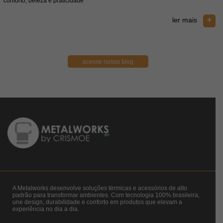
conforto, beleza e praticidade
e
+
ler mais
acesse nosso blog
A Metalworks desenvolve soluções térmicas e acessórios de alto
padrão para transformar ambientes. Com tecnologia 100% brasileira,
une design, durabilidade e conforto em produtos que elevam a
experiência no dia a dia.