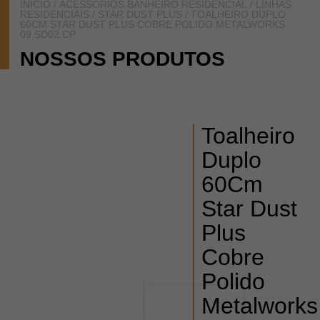
INÍCIO
/
ACESSÓRIOS BANHEIRO RESIDENCIAL
/
LINHAS
RESIDENCIAIS
/
STAR DUST PLUS
/ TOALHEIRO DUPLO
60CM STAR DUST PLUS COBRE POLIDO METALWORKS
09.SD02.CP
NOSSOS PRODUTOS
Toalheiro
Duplo
60Cm
Star Dust
Plus
Cobre
Polido
Metalworks