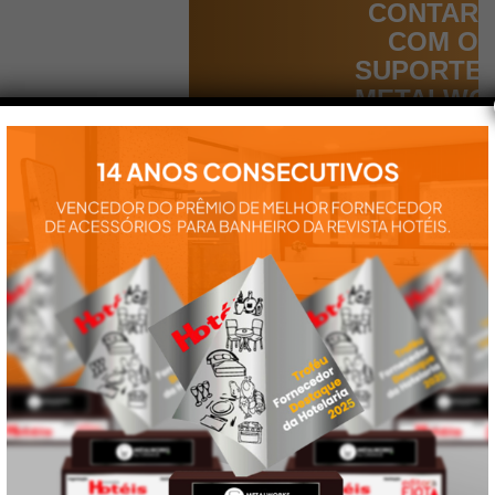
CONTAR
COM O
SUPORTE
METALWO
Aqui você
encontra tudo
para a
instalação e
utilização de
nossos
produtos:
manuais,
vídeos,
catálogos e
tudo mais que
precisa.
VEJA