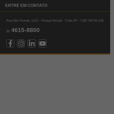
ENTRE EM CONTATO
Rua São Vicente, 1152 – Parque Rincão Cotia-SP – CEP: 06705-435
4615-8800
11