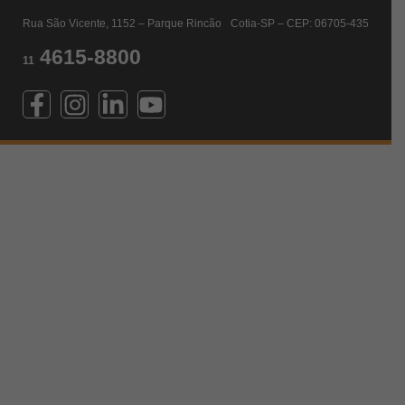
Rua São Vicente, 1152 – Parque Rincão Cotia-SP – CEP: 06705-435
4615-8800
11