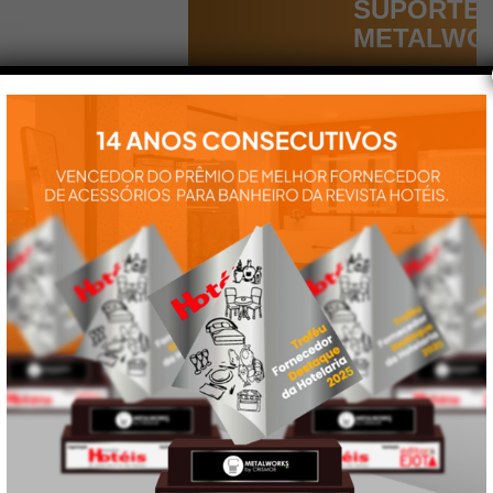
SUPORTE
METALWO
Aqui você
encontra tudo
para a
instalação e
utilização de
nossos
produtos:
manuais,
vídeos,
catálogos e
tudo mais que
precisa.
VEJA
TAMBÉM