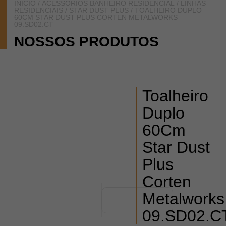
INÍCIO
/
ACESSÓRIOS BANHEIRO RESIDENCIAL
/
LINHAS
RESIDENCIAIS
/
STAR DUST PLUS
/ TOALHEIRO DUPLO
60CM STAR DUST PLUS CORTEN METALWORKS
09.SD02.CT
NOSSOS PRODUTOS
Toalheiro
Duplo
60Cm
Star Dust
Plus
Corten
Metalworks
09.SD02.C