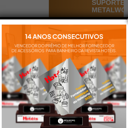
SUPORTE
METALWO
Aqui você
encontra tudo
para a
instalação e
utilização de
nossos
produtos:
manuais,
vídeos,
catálogos e
tudo mais que
precisa.
VEJA
TAMBÉM