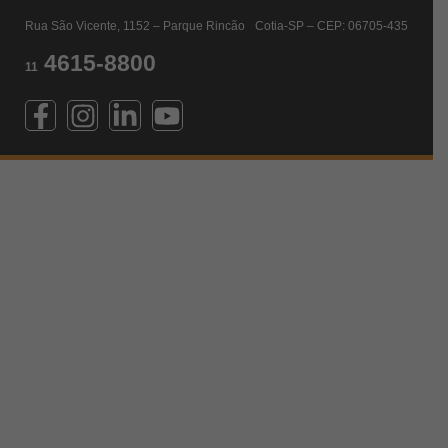
Rua São Vicente, 1152 – Parque Rincão Cotia-SP – CEP: 06705-435
4615-8800
11