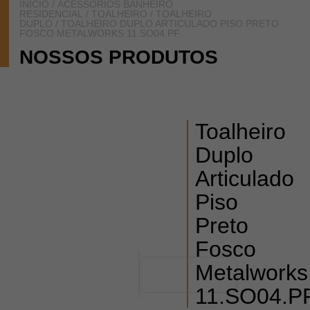
INÍCIO
/
ACESSÓRIOS BANHEIRO
RESIDENCIAL
/
TOALHEIRO
/
TOALHEIRO
DUPLO
/ TOALHEIRO DUPLO ARTICULADO PISO PRETO
FOSCO METALWORKS 11.SO04.PF
NOSSOS PRODUTOS
Toalheiro
Duplo
Articulado
Piso
Preto
Fosco
Metalworks
11.SO04.P