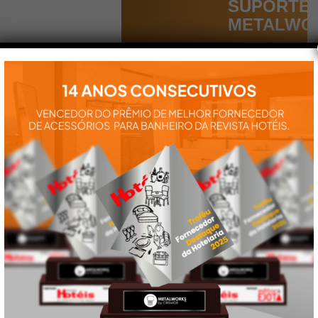
SUPORTE
METALWO
Aqui você
encontra tudo
para a
instalação e
utilização de
nossos
produtos:
manuais,
vídeos,
catálogos e
tudo mais que
precisa.
VEJA
TAMBÉM