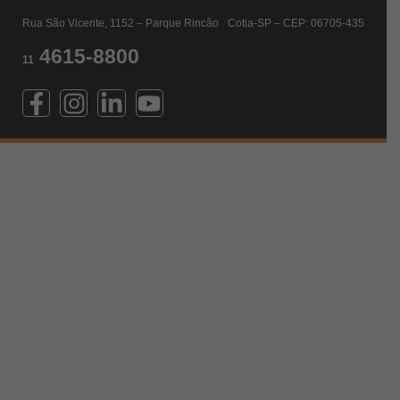
Rua São Vicente, 1152 – Parque Rincão Cotia-SP – CEP: 06705-435
4615-8800
11