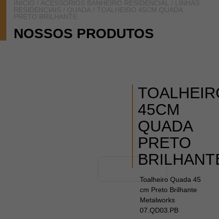
INÍCIO
/
ACESSÓRIOS BANHEIRO RESIDENCIAL
/
LINHAS
RESIDENCIAIS
/
QUADA
/ TOALHEIRO 45CM QUADA
PRETO BRILHANTE
NOSSOS PRODUTOS
TOALHEIR
45CM
QUADA
PRETO
BRILHANT
Toalheiro Quada 45
cm Preto Brilhante
Metalworks
07.QD03.PB