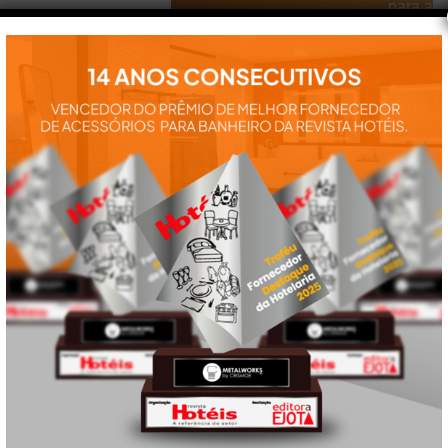
para a
instalação e
utilização de
nossos
produtos:
manuais,
vídeos,
catálogos e
tudo mais que
precisa.
VEJA
TAMBÉM