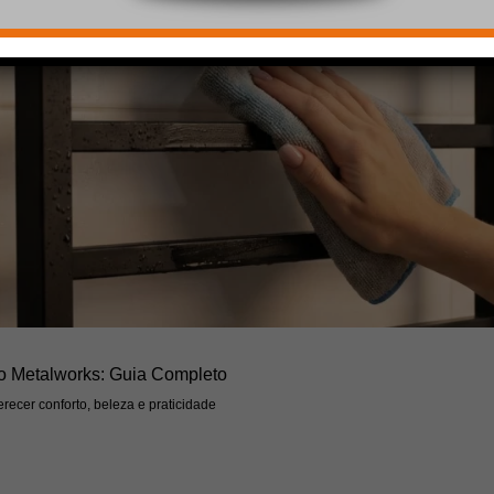
o Metalworks: Guia Completo
recer conforto, beleza e praticidade