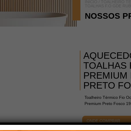
INÍCIO
/
TOALHEIRO T
TOALHAS F.O GDE RU
NOSSOS P
AQUECED
TOALHAS 
PREMIUM 
PRETO F
Toalheiro Térmico Fio Oc
Premium Preto Fosco 1
ONDE COMPRAR
ACABAMENTOS
DIME