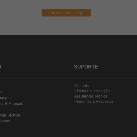
acesse nosso blog
U
SUPORTE
Manuais
Vídeos De Instalação
os
Assistência Técnica
omprar
Perguntas E Respostas
gos E Manuais
e
ncia Técnica
Somos
o