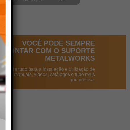
VOCÊ PODE SEMPRE
CONTAR COM O SUPORTE
METALWORKS
ncontra tudo para a instalação e utilização de
dutos: manuais, vídeos, catálogos e tudo mais
que precisa.