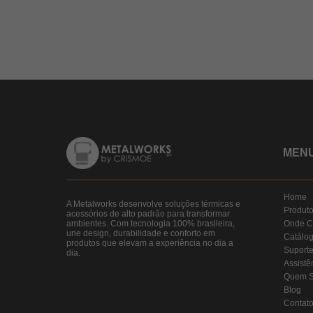
MEN
Home
A Metalworks desenvolve soluções térmicas e
Produt
acessórios de alto padrão para transformar
ambientes. Com tecnologia 100% brasileira,
Onde C
une design, durabilidade e conforto em
Catálo
produtos que elevam a experiência no dia a
Suport
dia.
Assistê
Quem 
Blog
Contat