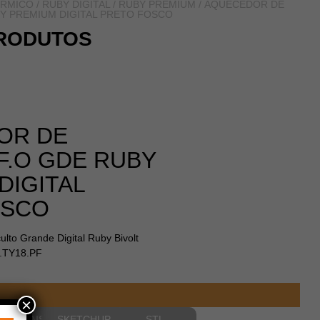
ÉRMICO
/
RUBY DIGITAL / RUBY PREMIUM
/ AQUECEDOR DE
BY PREMIUM DIGITAL PRETO FOSCO
RODUTOS
OR DE
F.O GDE RUBY
DIGITAL
OSCO
ulto Grande Digital Ruby Bivolt
9.TY18.PF
×
NSIONAIS
SKETCHUP
STL