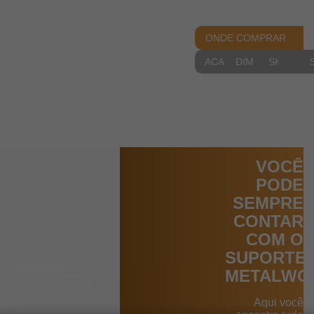
ONDE COMPRAR
ACABAMENTOS
DIMENSIONAIS
SKETCH
VOCÊ
PODE
SEMPRE
CONTAR
COM O
SUPORTE
METALWO
Aqui você