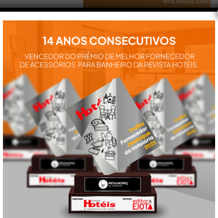
encontra tudo
para a
instalação e
utilização de
nossos
produtos:
manuais,
vídeos,
catálogos e
tudo mais que
precisa.
VEJA
TAMBÉM