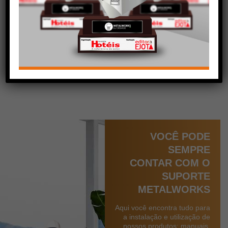
+
+
Ver mais
Ver mais
VOCÊ PODE
SEMPRE
CONTAR COM O
SUPORTE
METALWORKS
Aqui você encontra tudo para
a instalação e utilização de
nossos produtos: manuais,