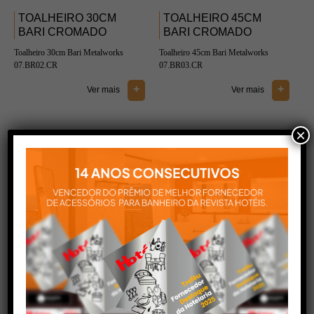
TOALHEIRO 30CM
TOALHEIRO 45CM
BARI CROMADO
BARI CROMADO
Toalheiro 30cm Bari Metalworks
Toalheiro 45cm Bari Metalworks
07.BR02.CR
07.BR03.CR
+
+
Ver mais
Ver mais
×
TOALHEIRO 60CM
TOALHEIRO DUPLO
BARI CROMADO
60CM BARI CROMADO
Toalheiro 60cm Bari Metalworks
Toalheiro Duplo 60cm Bari
07.BR04.CR
Metalworks 09.BR02.CR