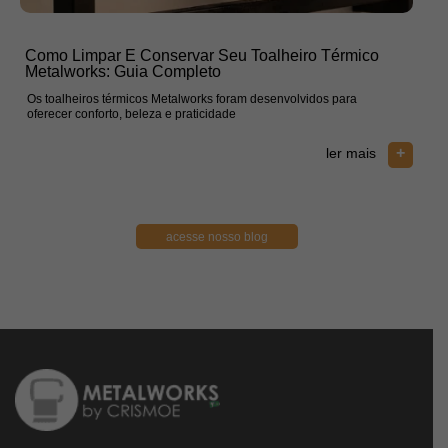
Como Limpar E Conservar Seu Toalheiro Térmico
Com
Metalworks: Guia Completo
No 
Os toalheiros térmicos Metalworks foram desenvolvidos para
Mante
oferecer conforto, beleza e praticidade
essen
+
ler mais
acesse nosso blog