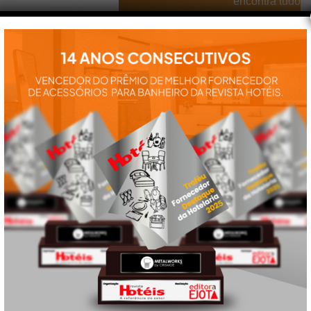
encontra tudo
para a
instalação e
utilização de
nossos
produtos:
manuais,
vídeos,
catálogos e
tudo mais que
precisa.
VEJA
TAMBÉM