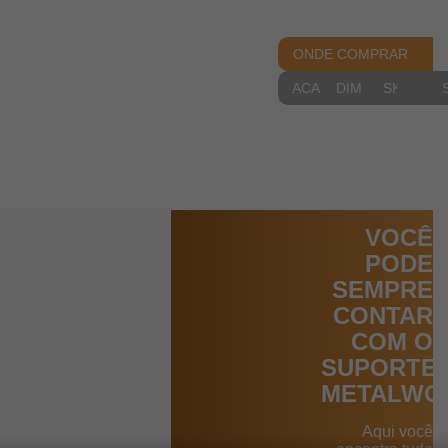
ONDE COMPRAR
ACABAMENTOS
DIMENSIONAIS
SKETCH
VOCÊ
PODE
SEMPRE
CONTAR
COM O
SUPORTE
METALWO
Aqui você