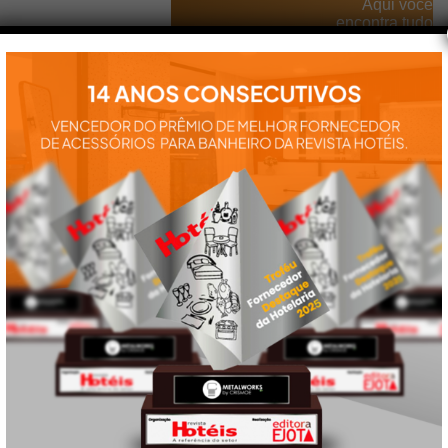
Aqui você
encontra tudo
para a
instalação e
utilização de
nossos
produtos:
manuais,
vídeos,
catálogos e
tudo mais que
precisa.
VEJA
TAMBÉM