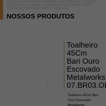
INÍCIO
/
ACESSÓRIOS BANHEIRO RESIDENCIAL
/
LINHAS
RESIDENCIAIS
/
BARI
/ TOALHEIRO 45CM BARI OURO
ESCOVADO METALWORKS 07.BR03.OE
NOSSOS PRODUTOS
Toalheiro
45Cm
Bari Ouro
Escovado
Metalworks
07.BR03.O
Toalheiro 45Cm Bari
Ouro Escovado
Metalworks