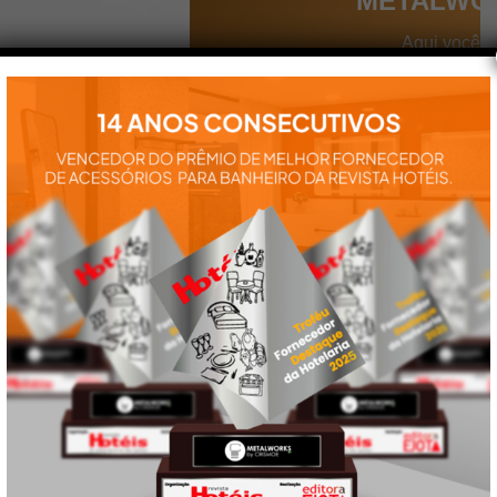
METALWO
Aqui você
encontra tudo
para a
instalação e
utilização de
nossos
produtos:
manuais,
vídeos,
catálogos e
tudo mais que
precisa.
VEJA
TAMBÉM