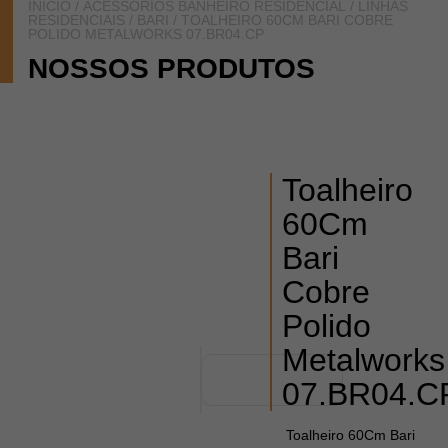
INÍCIO
/
ACESSÓRIOS BANHEIRO RESIDENCIAL
/
LINHAS
RESIDENCIAIS
/
BARI
/ TOALHEIRO 60CM BARI COBRE
POLIDO METALWORKS 07.BR04.CP
NOSSOS PRODUTOS
Toalheiro
60Cm
Bari
Cobre
Polido
Metalworks
07.BR04.C
Toalheiro 60Cm Bari