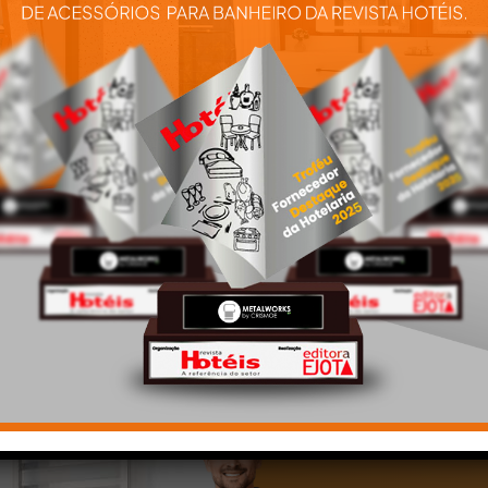
Barra Apoio Lateral Dir. 80Cm
Oneself Ip Metalworks
43.OS02.CR
Barra Apoio Lateral Dir. 80Cm Oneself Ip
Metalworks 43.OS02.CR
+
Ver mais