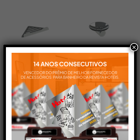
×
Saboneteira Canto
Saboneteira Lavabo
12Cm Shape Ht Ip
Hotel Sigma Ht Cromado
Metalworks 25.SP00.IP
Metalworks 21.SG04.CR
Saboneteira Canto 12Cm Shape Ht Ip
Saboneteira Lavabo Hotel Sigma Ht
Metalworks 25.SP00.IP
Cromado Metalworks 21.SG04.CR
+
+
Ver mais
Ver mais