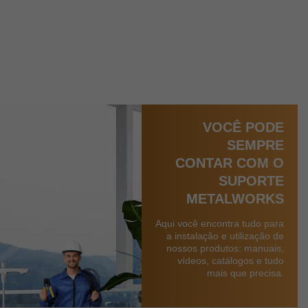
VOCÊ PODE
SEMPRE
CONTAR COM O
SUPORTE
METALWORKS
Aqui você encontra tudo para
a instalação e utilização de
nossos produtos: manuais,
vídeos, catálogos e tudo
mais que precisa.