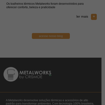
Os toalheiros térmicos Metalworks foram desenvolvidos para
Mante
oferecer conforto, beleza e praticidade
essen
+
ler mais
acesse nosso blog
A Metalworks desenvolve soluções térmicas e acessórios de alto
padrão para transformar ambientes. Com tecnologia 100% brasileira,