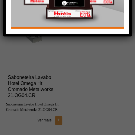
Saboneteira Lavabo
Hotel Omega Ht
Cromado Metalworks
21.OG04.CR
Saboneteira Lavabo Hotel Omega Ht
Cromado Metalworks 21.OG04.CR
+
Ver mais